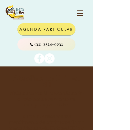
AGENDA PARTICULAR
(31) 3514-9631
Atendimento Unimed
BH
Na Bem te Ver ®, o atendimento
é feito exclusivamente na
categoria particular.
A Dra. Clarissa realiza
atendimento de
oftalmopediatria
e
estrabismo
pela Unimed BH na