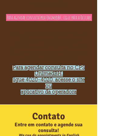
clínica Oculare.
Para agendar consulta pela UnimedBH, ligue para a Oculare
O atendimento de
oftalmologia
infantil
e
estrabismo
pela
Unimed BH também pode ser
feito nos centros de promoção
da saúde da operadora.
Para agendar consulta no CPS
UnimedBH,
ligue 4020-4020, acesse o site
ou
aplicativo da operadora
Contato
Entre em contato e agende sua
consulta!
We can do appointments in English