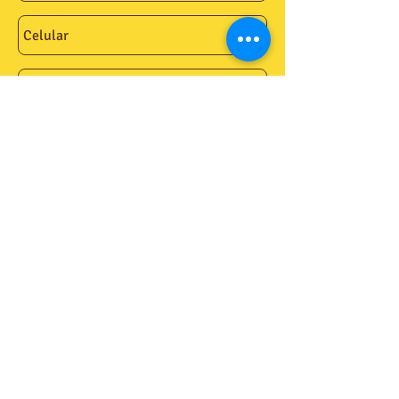
Enviar
Av. Afonso Pena 3.355, sl 407,
Funcionários. BH/MG
99646-0002
(31)
@bem.te.ver
@bemtever