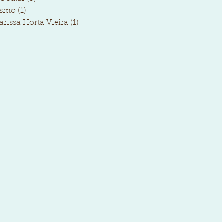
ismo
(1)
1 post
arissa Horta Vieira
(1)
1 post