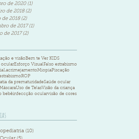
ro de 2020
(1)
1 post
iro de 2018
(2)
2 posts
o de 2018
(2)
2 posts
bro de 2017
(1)
1 post
o de 2017
(2)
2 posts
ação e visão
Bem te Ver KIDS
 ocular
Esforço Visual
Falso estrabismo
ia
Lacrimejamento
Miopia
Piscação
estrabismo
ROP
atia da prematuridade
Saúde ocular
Máscara
Uso de Telas
Visão da criança
o bebê
infeccção ocular
visão de cores
ias
opediatria
(10)
10 posts
Ocular
(5)
5 posts