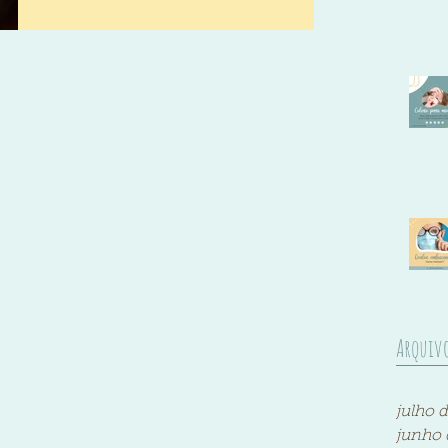
é uma aparência de desvio dos olhos
("vesguice") quando na realidade não
há desvio. Parece mas não é!
Arquiv
julho 
junho 