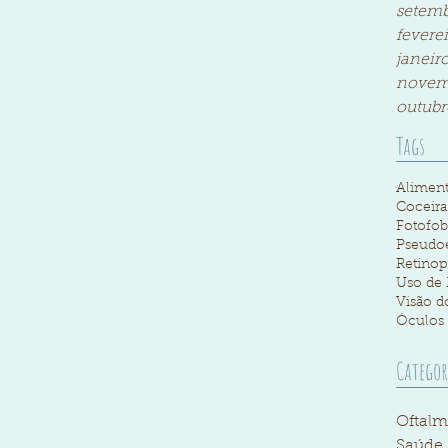
setemb
fevere
janeir
novem
outubr
Tags
Aliment
Coceira
Fotofob
Pseudo
Retinop
Uso de 
Visão d
Óculos
Categor
Oftalm
Saúde 