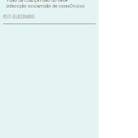
Visão da criança
Visão do bebê
infeccção ocular
visão de cores
Óculos
posts relacionados