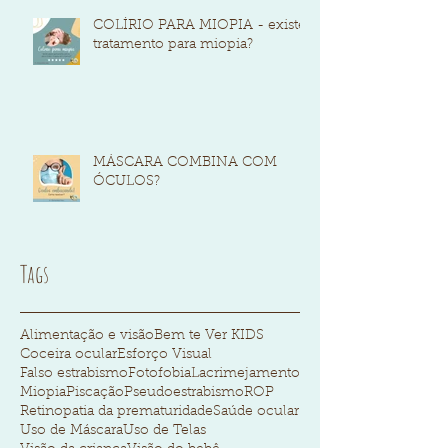
COLÍRIO PARA MIOPIA - existe
tratamento para miopia?
MÁSCARA COMBINA COM
ÓCULOS?
Tags
Alimentação e visão
Bem te Ver KIDS
Coceira ocular
Esforço Visual
Falso estrabismo
Fotofobia
Lacrimejamento
Miopia
Piscação
Pseudoestrabismo
ROP
Retinopatia da prematuridade
Saúde ocular
Uso de Máscara
Uso de Telas