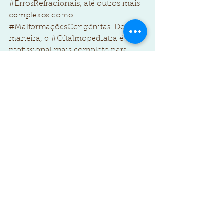
#ErrosRefracionais
, até outros mais 
complexos como 
#MalformaçõesCongênitas
. Dessa 
maneira, o 
#Oftalmopediatra
 é o 
profissional mais completo para 
cuidar da 
#SaúdeOcularInfantil
.
A maioria das 
#DoençasOcularesInfantis
 é tratável 
e recuperável quando 
diagnosticadas no início. Por isso, 
quanto mais cedo os pais 
identificarem o problema e 
procurarem ajuda, melhor para a 
criança. Isso acontece porque o 
#SistemaVisualInfantil
 está em 
desenvolvimento nos primeiros 
anos de vida. Além disso, 
#ProblemasVisuaisNaInfância